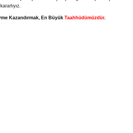
ararlıyız.
 Ivme Kazandırmak, En Büyük
Taahhüdümüzdür
.