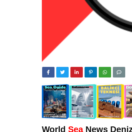
World
Sea
News Deniz