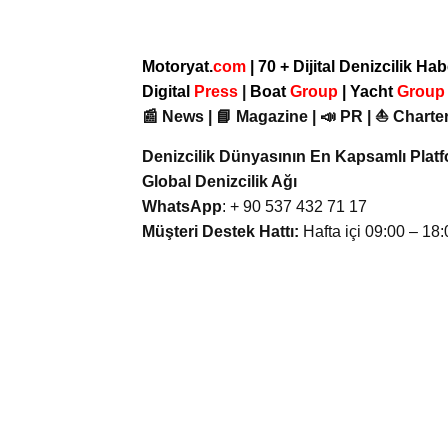
Motoryat.
com
| 70 + Dijital Denizcilik Ha
Digital
Press
|
Boat
Group
|
Yacht
Grou
📰 News | 📘 Magazine | 📣 PR | ⛵ Charter
Denizcilik Dünyasının En Kapsamlı Plat
Global Denizcilik Ağı
WhatsApp
: + 90 537 432 71 17
Müşteri Destek Hattı:
Hafta içi 09:00 – 18: