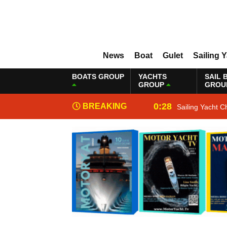
News
Boat
Gulet
Sailing 
BOATS GROUP
YACHTS
SAIL 
GROUP
GROU
0:28
BREAKING
Sailing Yacht C
NEWS