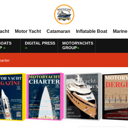
Yacht
Motor Yacht
Catamaran
Inflatable Boat
Marine
BOATS
DIGITAL PRESS
MOTORYACHTS
P
GROUP
harter