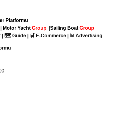
ber Platformu
p
|
Motor Yacht
Group
|
Sailing Boat
Group
 | 🗺️ Guide | 🛒 E-Commerce | 📊 Advertising
formu
00