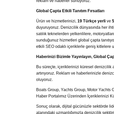
reklam ve haberler sunuyoruz.
Global Çapta Etkili Tanıtım Fırsatları
Ürün ve hizmetlerinizi,
19 Türkçe yerli
ve
5
duyuruyoruz. Denizcilik dünyasında her ihti
satılık teknelerden yelkenlilere, motoryatl
sunduğunuz hizmetleri global çapta tanıtıyor
etkili SEO odaklı içeriklerle geniş kitlelere u
Haberinizi Bizimle Yayınlayın, Global Çap
Bu süreçte, içeriklerinizi küresel denizcil
artırıyoruz. Reklam ve haberlerinizle denizci
oluyoruz.
Boats Group, Yachts Group, Motor Yachts Gr
Haber Portalımız Üzerinden İçeriklerinizi K
Sonuç olarak, dijital gücünüzle sektörde l
alanındaki uzmanlığımızla denizcilik sektör