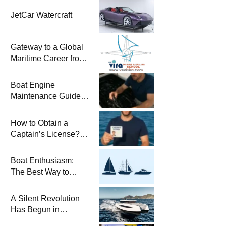
JetCar Watercraft
Gateway to a Global
Maritime Career from
the Turkish Riviera
Boat Engine
Maintenance Guide
Pre-Season
Winterization and
How to Obtain a
Basic Tips
Captain’s License?
Steps and Exams
Required for Sailing
Boat Enthusiasm:
at Sea
The Best Way to
Connect with the Sea
and a
A Silent Revolution
Comprehensive Boat
Has Begun in
Guide
Maritime