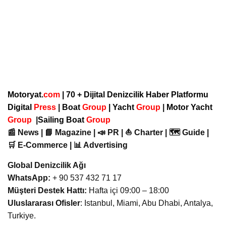
Motoryat.
com
| 70 + Dijital Denizcilik Haber Platformu
Digital
Press
|
Boat
Group
|
Yacht
Group
|
Motor Yacht
Group
|
Sailing Boat
Group
📰 News | 📘 Magazine | 📣 PR | ⛵ Charter | 🗺️ Guide |
🛒 E-Commerce | 📊 Advertising
Global Denizcilik Ağı
WhatsApp:
+ 90 537 432 71 17
Müşteri Destek Hattı:
Hafta içi 09:00 – 18:00
Uluslararası Ofisler
: Istanbul, Miami, Abu Dhabi, Antalya,
Turkiye.