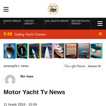
BOATS GROUP
YACHTS
SAIL BOATS GROUP
MOTORYACHTS
GROUP
GROUP
0:28
0:2
Sailing Yacht Charter
anasayfa
news
Nur kaya
Motor Yacht Tv News
11 Aralık 2024 - 15:04